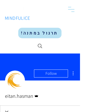
MINDFULICE
תרגול במתנה!
More actions
Follow
Admin
eitan.hasman