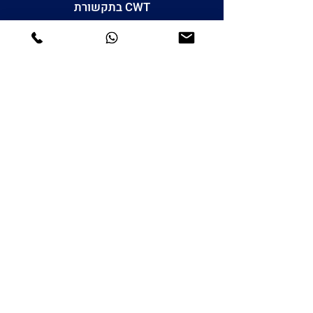
CWT בתקשורת
מאמרים
יצירת קשר
אנחנו גם בסושיאל
Yossi Aharoni © 2025 all rights reserved
Website created by :
Ori Keren