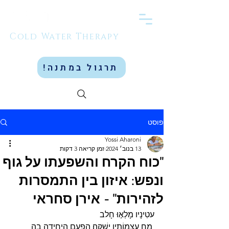
Cold Water Therapy
תרגול במתנה!
פוסט
Yossi Aharoni
13 בנוב׳ 2024
זמן קריאה 3 דקות
"כוח הקרח והשפעתו על גוף
ונפש: איזון בין התמסרות
לזהירות" - אירן סחראי
עטִינָיו מָלְא֣וּ חָלב
 מחַ עַצְמוֹתָ֣יו יְשֻׁקֶּֽה׃ הפעם היחידה בה 