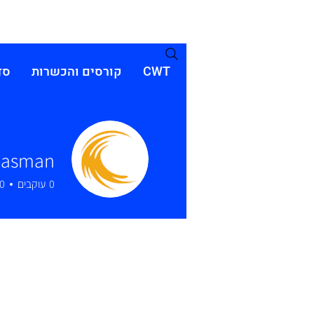
CWT
קורסים והכשרות
סד
hasman
0
עוקבים
0