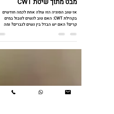
14 במרץ
זמן קריאה 4 דקות
על נשים, קור ומה שביניהם -
מבט מתוך שיטת CWT
אז שוב הסוגיה הזו עולה אחת לכמה חודשים
בקהילת CWT: האם טוב לנשים לטבול במים
קרים? האם יש הבדל בין נשים לגברים? ומה
המשמעות של הדברים שנאמרים לאחרונה על
ידי חוקרות כמו ד"ר סטייסי סימס ואחרות? רוב
ההתייחסויות שמסתובבות בנושא מגיעות מעול
המחקר הפיזיולוגי. הן עוסקות בפיזיולוגיה של
נשים בגילאים שונים, בהבדלים ההורמונליים בי
נשים לגברים, ובהשפעה האפשרית של חשיפה
לקור על מערכת ההורמונים, התאוששות מאימו
וכדומה. אלה שאלות חשובות, אבל הן מתייחסו
בעיקר לרובד אחד - הרובד הפיזיולוגי .