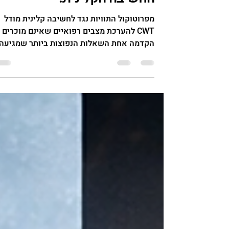
כשאין תשובה מוכנה - מתחיל
החשיבה הקלינית.
מפרוטוקול התוויות נגד לחשיבה קלינית מודל
CWT להערכת מצבים רפואיים שאינם מוכרים
הקדמה אחת השאלות הנפוצות ביותר שמגיעה
למדריכי CWT היא: "יש לי מטופל עם ________.
הוא יכול לטבול?" לעיתים מדובר במחלה שכיחה
אך לא פעם עולה אבחנה נדירה שאיש מאיתנו
לא נתקל בה בעבר. התגובה הטבעית היא לחפ
במהירות בגוגל, לשאול בקבוצת הוואטסאפ או
לנסות להיזכר אם מישהו כבר פגש מקרה דומה
אבל האם זו באמת הדרך הנכונה לקבל החלטה
מקצועית? אנחנו מאמינים שלא. דווקא כאשר
איננו מכירים מצב רפואי מסוים, הדבר החשו